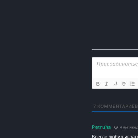
7
КОММЕНТАРИЕВ
Petruha
4 лет наза
Всегда любил играть