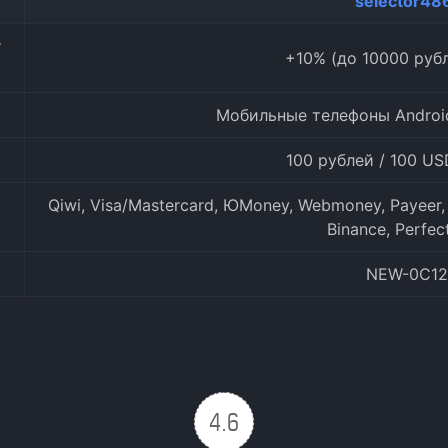
selector48
т
+10% (до 10000 руб
Мобильные телефоны Android
100 рублей / 100 US
Qiwi, Visa/Mastercard, ЮMoney, Webmoney, Payeer, 
Binance, Perfe
NEW-0C12
4.6