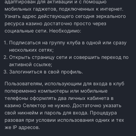
адаптирован для активации и с помощью
мобильных гаджетов, подключенных к интернет.
Узнать адрес действующего сегодня зеркального
ресурса казино достаточно просто через
социальные сети. Необходимо:
Подписаться на группу клуба в одной или сразу
нескольких сетях;
Открыть страницу сети и совершить переход по
активной ссылке;
Залогиниться в свой профиль.
Пользователям, использующим для входа в клуб
попеременно компьютеры или мобильные
телефоны оформлять два личных кабинета в
казино Селектор не нужно. Достаточно указать
свой никнейм и пароль для входа. Процедура
разовая при условии использования одних и тех
же IP адресов.